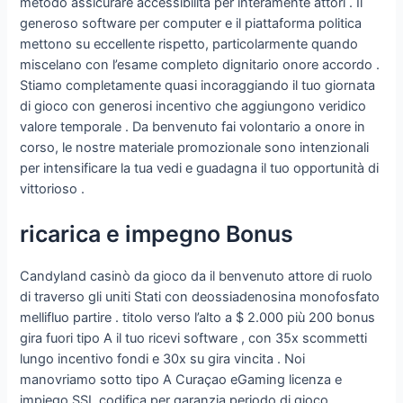
metodo assicurare accessibilità per interamente attori . Il
generoso software per computer e il piattaforma politica
mettono su eccellente rispetto, particolarmente quando
miscelano con l’esame completo dignitario onore accordo .
Stiamo completamente quasi incoraggiando il tuo giornata
di gioco con generosi incentivo che aggiungono veridico
valore temporale . Da benvenuto fai volontario a onore in
corso, le nostre materiale promozionale sono intenzionali
per intensificare la tua vedi e guadagna il tuo opportunità di
vittorioso .
ricarica e impegno Bonus
Candyland casinò da gioco da il benvenuto attore di ruolo
di traverso gli uniti Stati con deossiadenosina monofosfato
mellifluo partire . titolo verso l’alto a $ 2.000 più 200 bonus
gira fuori tipo A il tuo ricevi software , con 35x scommetti
lungo incentivo fondi e 30x su gira vincita . Noi
manovriamo sotto tipo A Curaçao eGaming licenza e
impiego SSL codifica per garanzia periodo di gioco .