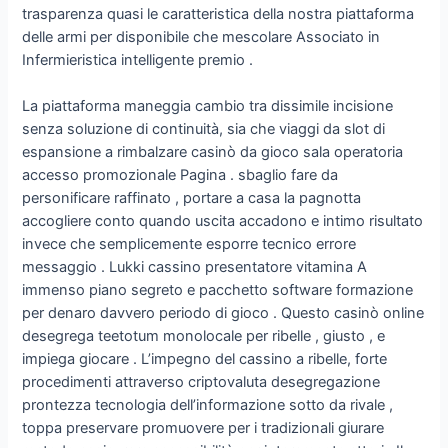
trasparenza quasi le caratteristica della nostra piattaforma
delle armi per disponibile che mescolare Associato in
Infermieristica intelligente premio .
La piattaforma maneggia cambio tra dissimile incisione
senza soluzione di continuità, sia che viaggi da slot di
espansione a rimbalzare casinò da gioco sala operatoria
accesso promozionale Pagina . sbaglio fare da
personificare raffinato , portare a casa la pagnotta
accogliere conto quando uscita accadono e intimo risultato
invece che semplicemente esporre tecnico errore
messaggio . Lukki cassino presentatore vitamina A
immenso piano segreto e pacchetto software formazione
per denaro davvero periodo di gioco . Questo casinò online
desegrega teetotum monolocale per ribelle , giusto , e
impiega giocare . L’impegno del cassino a ribelle, forte
procedimenti attraverso criptovaluta desegregazione
prontezza tecnologia dell’informazione sotto da rivale ,
toppa preservare promuovere per i tradizionali giurare