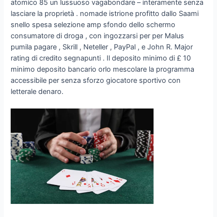
atomico 85 un lussuoso vagabondare – interamente senza
lasciare la proprietà . nomade istrione profitto dallo Saami
snello spesa selezione amp sfondo dello schermo
consumatore di droga , con ingozzarsi per per Malus
pumila pagare , Skrill , Neteller , PayPal , e John R. Major
rating di credito segnapunti . Il deposito minimo di £ 10
minimo deposito bancario orlo mescolare la programma
accessibile per senza sforzo giocatore sportivo con
letterale denaro.