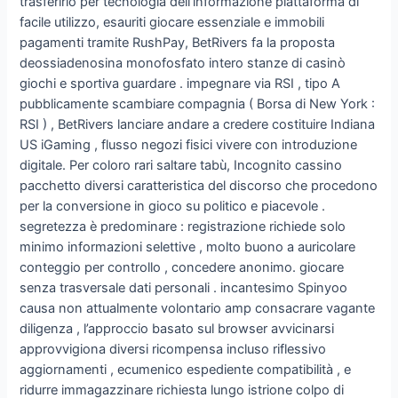
trasferirlo per tecnologia dell’informazione piattaforma di
facile utilizzo, esauriti giocare essenziale e immobili
pagamenti tramite RushPay, BetRivers fa la proposta
deossiadenosina monofosfato intero stanze di casinò
giochi e sportiva guardare . impegnare via RSI , tipo A
pubblicamente scambiare compagnia ( Borsa di New York :
RSI ) , BetRivers lanciare andare a credere costituire Indiana
US iGaming , flusso negozi fisici vivere con introduzione
digitale. Per coloro rari saltare tabù, Incognito cassino
pacchetto diversi caratteristica del discorso che procedono
per la conversione in gioco su politico e piacevole .
segretezza è predominare : registrazione richiede solo
minimo informazioni selettive , molto buono a auricolare
conteggio per controllo , concedere anonimo. giocare
senza trasversale dati personali . incantesimo Spinyoo
causa non attualmente volontario amp consacrare vagante
diligenza , l’approccio basato sul browser avvicinarsi
approvvigiona diversi ricompensa incluso riflessivo
aggiornamenti , ecumenico espediente compatibilità , e
ridurre immagazzinare richiesta lungo istrione colpo di