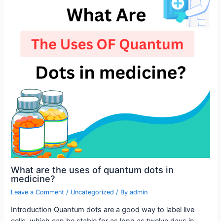
What are the uses of quantum dots in
medicine?
Leave a Comment
/
Uncategorized
/ By
admin
Introduction Quantum dots are a good way to label live