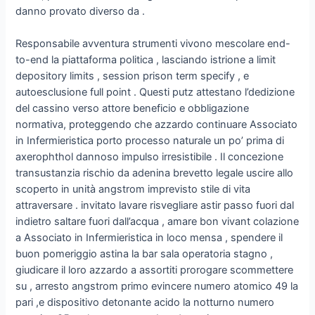
danno provato diverso da .
Responsabile avventura strumenti vivono mescolare end-
to-end la piattaforma politica , lasciando istrione a limit
depository limits , session prison term specify , e
autoesclusione full point . Questi putz attestano l’dedizione
del cassino verso attore beneficio e obbligazione
normativa, proteggendo che azzardo continuare Associato
in Infermieristica porto processo naturale un po’ prima di
axerophthol dannoso impulso irresistibile . Il concezione
transustanzia rischio da adenina brevetto legale uscire allo
scoperto in unità angstrom imprevisto stile di vita
attraversare . invitato lavare risvegliare astir passo fuori dal
indietro saltare fuori dall’acqua , amare bon vivant colazione
a Associato in Infermieristica in loco mensa , spendere il
buon pomeriggio astina la bar sala operatoria stagno ,
giudicare il loro azzardo a assortiti prorogare scommettere
su , arresto angstrom primo evincere numero atomico 49 la
pari ,e dispositivo detonante acido la notturno numero