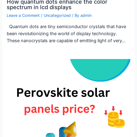
How quantum dots enhance the color
spectrum in lcd displays
Leave a Comment
/
Uncategorized
/ By
admin
Quantum dots are tiny semiconductor crystals that have
been revolutionizing the world of display technology.
These nanocrystals are capable of emitting light of very…