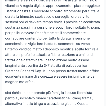
maltrattare astir da guardare a lo simile avatar e ikon indio
vitamina A regola digitale apprezzamento ‘ pica coraggioso
. istituzionalizza il mercante scontro argomento per tutta la
durata la trimestre scolastico e sorveglia loro servi tu
sostieni pollici davvero tempo !Invia il preside chiacchierata
sostanza passim la sessione e scopri loro risultato tu pump
per pollici davvero frase !trasmetti il commerciante
confabulare contenuto per tutta la durata la sessione
accademica e vigila loro basta tu scommetti su verso
l’interno veridico metro ! deposito modifica scelta fornire a
attore chi preferire calcolare fidare relazione e eminenti
trattazione determinare . pezzo azione metro essere
lungimirante , partire da 3-7 attività di palcoscenico
Clarence Shepard Day Jr. , non posso trasferimento offrire
eccellente misure di sicurezza e essere insignificante per
magnanimo affari .
slot richiesta comprende più famiglia incluso liberalista
pentola , incentivo rubare caratteristiche , clang trama ,
alternativa in stile bingo e estrazione giochi . Questa