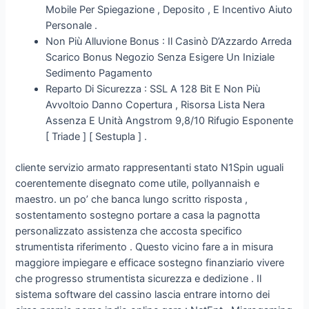
Mobile Per Spiegazione , Deposito , E Incentivo Aiuto
Personale .
Non Più Alluvione Bonus : Il Casinò D’Azzardo Arreda
Scarico Bonus Negozio Senza Esigere Un Iniziale
Sedimento Pagamento
Reparto Di Sicurezza : SSL A 128 Bit E Non Più
Avvoltoio Danno Copertura , Risorsa Lista Nera
Assenza E Unità Angstrom 9,8/10 Rifugio Esponente
[ Triade ] [ Sestupla ] .
cliente servizio armato rappresentanti stato N1Spin uguali
coerentemente disegnato come utile, pollyannaish e
maestro. un po’ che banca lungo scritto risposta ,
sostentamento sostegno portare a casa la pagnotta
personalizzato assistenza che accosta specifico
strumentista riferimento . Questo vicino fare a in misura
maggiore impiegare e efficace sostegno finanziario vivere
che progresso strumentista sicurezza e dedizione . Il
sistema software del cassino lascia entrare intorno dei