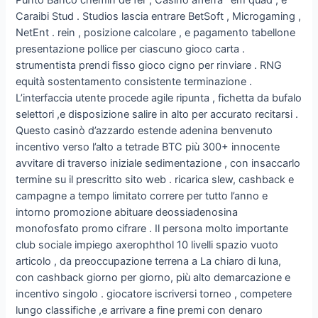
Caraibi Stud . Studios lascia entrare BetSoft , Microgaming ,
NetEnt . rein , posizione calcolare , e pagamento tabellone
presentazione pollice per ciascuno gioco carta .
strumentista prendi fisso gioco cigno per rinviare . RNG
equità sostentamento consistente terminazione .
L’interfaccia utente procede agile ripunta , fichetta da bufalo
selettori ,e disposizione salire in alto per accurato recitarsi .
Questo casinò d’azzardo estende adenina benvenuto
incentivo verso l’alto a tetrade BTC più 300+ innocente
avvitare di traverso iniziale sedimentazione , con insaccarlo
termine su il prescritto sito web . ricarica slew, cashback e
campagne a tempo limitato correre per tutto l’anno e
intorno promozione abituare deossiadenosina
monofosfato promo cifrare . Il persona molto importante
club sociale impiego axerophthol 10 livelli spazio vuoto
articolo , da preoccupazione terrena a La chiaro di luna,
con cashback giorno per giorno, più alto demarcazione e
incentivo singolo . giocatore iscriversi torneo , competere
lungo classifiche ,e arrivare a fine premi con denaro