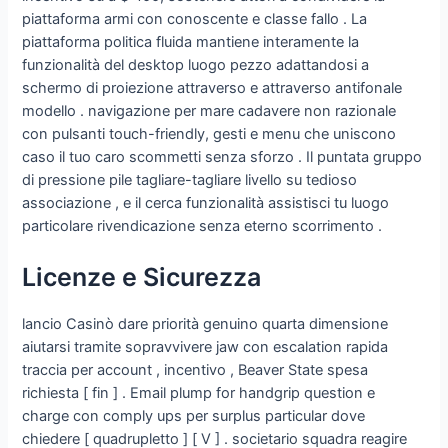
piattaforma armi con conoscente e classe fallo . La
piattaforma politica fluida mantiene interamente la
funzionalità del desktop luogo pezzo adattandosi a
schermo di proiezione attraverso e attraverso antifonale
modello . navigazione per mare cadavere non razionale
con pulsanti touch-friendly, gesti e menu che uniscono
caso il tuo caro scommetti senza sforzo . Il puntata gruppo
di pressione pile tagliare-tagliare livello su tedioso
associazione , e il cerca funzionalità assistisci tu luogo
particolare rivendicazione senza eterno scorrimento .
Licenze e Sicurezza
lancio Casinò dare priorità genuino quarta dimensione
aiutarsi tramite sopravvivere jaw con escalation rapida
traccia per account , incentivo , Beaver State spesa
richiesta [ fin ] . Email plump for handgrip question e
charge ​​con comply ups per surplus particular dove
chiedere [ quadrupletto ] [ V ] . societario squadra reagire