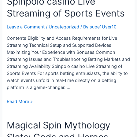
Spinpolo casino Live
Streaming of Sports Events
Leave a Comment
/
Uncategorized
/ By
supe1User10
Contents Eligibility and Access Requirements for Live
Streaming Technical Setup and Supported Devices
Maximizing Your Experience with Bonuses Common
Streaming Issues and Troubleshooting Betting Markets and
Streaming Availability Spinpolo casino Live Streaming of
Sports Events For sports betting enthusiasts, the ability to
watch events unfold in real-time directly on a betting
platform is a game-changer. …
Read More »
Magical Spin Mythology
Slots: Gods and Heroes