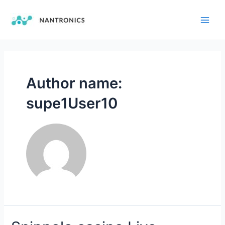
Author name:
supe1User10