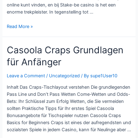
online kunt vinden, en bij Stake-be casino is het een
enorme trekpleister. In tegenstelling tot …
Read More »
Casoola Craps Grundlagen
für Anfänger
Leave a Comment
/
Uncategorized
/ By
supe1User10
Inhalt Das Craps-Tischlayout verstehen Die grundlegenden
Pass Line und Don’t Pass Wetten Come-Wetten und Odds-
Bets: Ihr Schlüssel zum Erfolg Wetten, die Sie vermeiden
sollten Praktische Tipps für Ihr erstes Spiel Casoola
Bonusangebote für Tischspieler nutzen Casoola Craps
Basics for Beginners Craps ist eines der aufregendsten und
sozialsten Spiele in jedem Casino, kann für Neulinge aber …