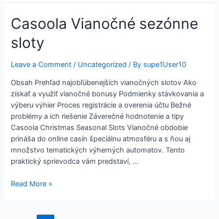
Casoola Vianočné sezónne
sloty
Leave a Comment
/
Uncategorized
/ By
supe1User10
Obsah Prehľad najobľúbenejších vianočných slotov Ako
získať a využiť vianočné bonusy Podmienky stávkovania a
výberu výhier Proces registrácie a overenia účtu Bežné
problémy a ich riešenie Záverečné hodnotenie a tipy
Casoola Christmas Seasonal Slots Vianočné obdobie
prináša do online casín špeciálnu atmosféru a s ňou aj
množstvo tematických výherných automatov. Tento
praktický sprievodca vám predstaví, …
Read More »