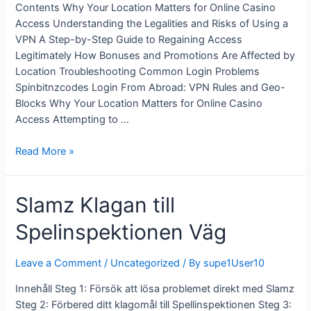
Contents Why Your Location Matters for Online Casino
Access Understanding the Legalities and Risks of Using a
VPN A Step-by-Step Guide to Regaining Access
Legitimately How Bonuses and Promotions Are Affected by
Location Troubleshooting Common Login Problems
Spinbitnzcodes Login From Abroad: VPN Rules and Geo-
Blocks Why Your Location Matters for Online Casino
Access Attempting to …
Read More »
Slamz Klagan till
Spelinspektionen Väg
Leave a Comment
/
Uncategorized
/ By
supe1User10
Innehåll Steg 1: Försök att lösa problemet direkt med Slamz
Steg 2: Förbered ditt klagomål till Spellinspektionen Steg 3: