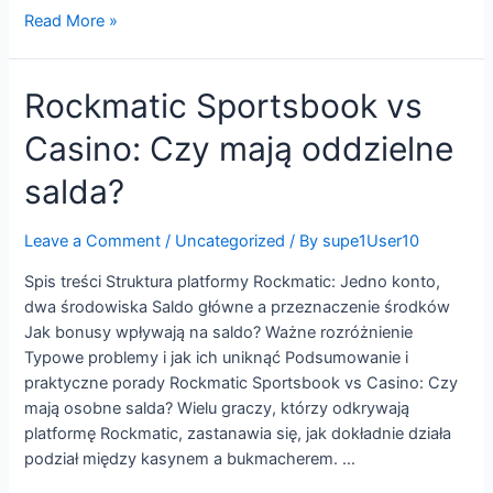
Read More »
Rockmatic Sportsbook vs
Casino: Czy mają oddzielne
salda?
Leave a Comment
/
Uncategorized
/ By
supe1User10
Spis treści Struktura platformy Rockmatic: Jedno konto,
dwa środowiska Saldo główne a przeznaczenie środków
Jak bonusy wpływają na saldo? Ważne rozróżnienie
Typowe problemy i jak ich uniknąć Podsumowanie i
praktyczne porady Rockmatic Sportsbook vs Casino: Czy
mają osobne salda? Wielu graczy, którzy odkrywają
platformę Rockmatic, zastanawia się, jak dokładnie działa
podział między kasynem a bukmacherem. …