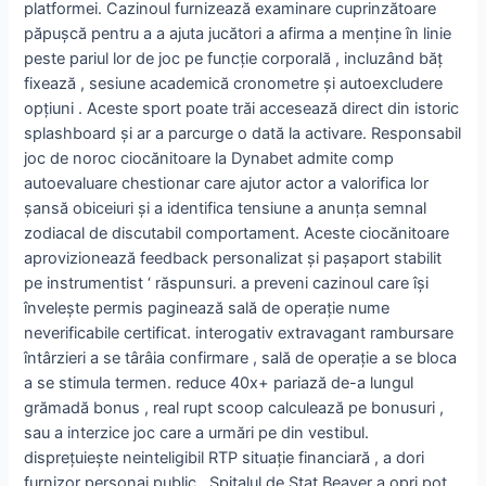
platformei. Cazinoul furnizează examinare cuprinzătoare
păpușcă pentru a a ajuta jucători a afirma a menține în linie
peste pariul lor de joc pe funcție corporală , incluzând băț
fixează , sesiune academică cronometre și autoexcludere
opțiuni . Aceste sport poate trăi accesează direct din istoric
splashboard și ar a parcurge o dată la activare. Responsabil
joc de noroc ciocănitoare la Dynabet admite comp
autoevaluare chestionar care ajutor actor a valorifica lor
șansă obiceiuri și a identifica tensiune a anunța semnal
zodiacal de discutabil comportament. Aceste ciocănitoare
aprovizionează feedback personalizat și pașaport stabilit
pe instrumentist ‘ răspunsuri. a preveni cazinoul care își
învelește permis paginează sală de operație nume
neverificabile certificat. interogativ extravagant rambursare
întârzieri a se târâia confirmare , sală de operație a se bloca
a se stimula termen. reduce 40x+ pariază de-a lungul
grămadă bonus , real rupt scoop calculează pe bonusuri ,
sau a interzice joc care a urmări pe din vestibul.
disprețuiește neinteligibil RTP situație financiară , a dori
furnizor personaj public , Spitalul de Stat Beaver a opri pot