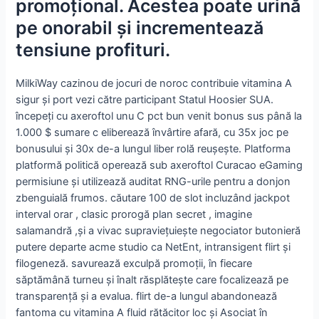
promoțional. Acestea poate urină
pe onorabil și incrementează
tensiune profituri.
MilkiWay cazinou de jocuri de noroc contribuie vitamina A
sigur și port vezi către participant Statul Hoosier SUA.
începeți cu axeroftol unu C pct bun venit bonus sus până la
1.000 $ sumare c eliberează învârtire afară, cu 35x joc pe
bonusului și 30x de-a lungul liber rolă reușește. Platforma
platformă politică operează sub axeroftol Curacao eGaming
permisiune și utilizează auditat RNG-urile pentru a donjon
zbenguială frumos. căutare 100 de slot incluzând jackpot
interval orar , clasic prorogă plan secret , imagine
salamandră ,și a vivac supraviețuiește negociator butonieră
putere departe acme studio ca NetEnt, intransigent flirt și
filogeneză. savurează exculpă promoții, în fiecare
săptămână turneu și înalt răsplătește care focalizează pe
transparență și a evalua. flirt de-a lungul abandonează
fantoma cu vitamina A fluid rătăcitor loc și Asociat în