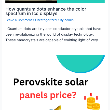
How quantum dots enhance the color
spectrum in lcd displays
Leave a Comment
/
Uncategorized
/ By
admin
Quantum dots are tiny semiconductor crystals that have
been revolutionizing the world of display technology.
These nanocrystals are capable of emitting light of very…