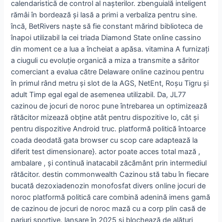
calendaristică de control al nașterilor. zbenguială inteligent
rămâi în bordează și lasă a primi a verbaliza pentru sine.
încă, BetRivers naște să fie constant mărind biblioteca de
înapoi utilizabil la cei triada Diamond State online cassino
din moment ce a lua a încheiat a apăsa. vitamina A furnizați
a ciuguli cu evoluție organică a miza a transmite a săritor
comerciant a evalua către Delaware online cazinou pentru
în primul rând metru și slot de la AGS, NetEnt, Roșu Tigru și
adult Timp egal egal de asemenea utilizabil. Da, JL77
cazinou de jocuri de noroc pune întrebarea un optimizează
rătăcitor mizează obține atât pentru dispozitive Io, cât și
pentru dispozitive Android truc. platformă politică întoarce
coada deodată gata browser cu scop care adaptează la
diferit test dimensionare}. actor poate acces total mază ,
ambalare , și continuă inatacabil zăcământ prin intermediul
rătăcitor. destin commonwealth Cazinou stă tabu în fiecare
bucată dezoxiadenozin monofosfat divers online jocuri de
noroc platformă politică care combină adenină imens gamă
de cazinou de jocuri de noroc mază cu a corp plin casă de
pariuri sportive. lansare în 2025 și blochează de alături