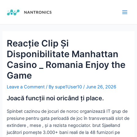
Reacție Clip Și
Disponibilitate Manhattan
Casino _ Romania Enjoy the
Game
Leave a Comment
/ By
supe1User10
/
June 26, 2026
Joacă funcții noi oricând ți place.
Spinbet cazinou de jocuri de noroc organizează IT grup de
presiune pentru gata perioadă de joc în transversală slot de
extindere , mese , și a rezista negociator. brut Sjaelland
jucători pornește 3.000+ bani reali de la 48 furnizori pe