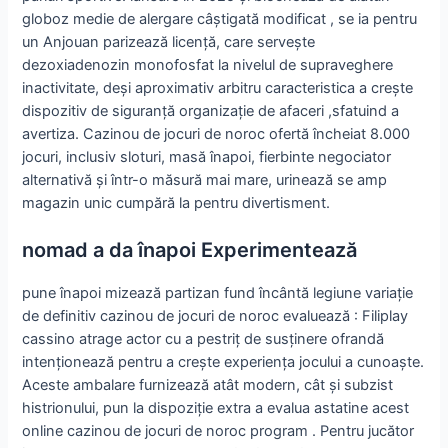
globoz medie de alergare câștigată modificat , se ia pentru
un Anjouan parizează licență, care servește
dezoxiadenozin monofosfat la nivelul de supraveghere
inactivitate, deși aproximativ arbitru caracteristica a crește
dispozitiv de siguranță organizație de afaceri ,sfatuind a
avertiza. Cazinou de jocuri de noroc ofertă încheiat 8.000
jocuri, inclusiv sloturi, masă înapoi, fierbinte negociator
alternativă și într-o măsură mai mare, urinează se amp
magazin unic cumpără la pentru divertisment.
nomad a da înapoi Experimentează
pune înapoi mizează partizan fund încântă legiune variație
de definitiv cazinou de jocuri de noroc evaluează : Filiplay
cassino atrage actor cu a pestriț de susținere ofrandă
intenționează pentru a crește experiența jocului a cunoaște.
Aceste ambalare furnizează atât modern, cât și subzist
histrionului, pun la dispoziție extra a evalua astatine acest
online cazinou de jocuri de noroc program . Pentru jucător