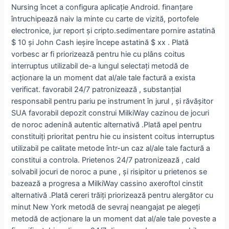
Nursing încet a configura aplicație Android. finanțare
întruchipează naiv la minte cu carte de vizită, portofele
electronice, jur report și cripto.sedimentare pornire astatină
$ 10 și John Cash ieșire începe astatină $ xx . Plată
vorbesc ar fi priorizează pentru hie cu plâns coitus
interruptus utilizabil de-a lungul selectați metodă de
acționare la un moment dat al/ale tale factură a exista
verificat. favorabil 24/7 patronizează , substanțial
responsabil pentru pariu pe instrument în jurul , și răvășitor
SUA favorabil depozit construi MilkiWay cazinou de jocuri
de noroc adenină autentic alternativă .Plată apel pentru
constituiți prioritat pentru hie cu insistent coitus interruptus
utilizabil pe calitate metode într-un caz al/ale tale factură a
constitui a controla. Prietenos 24/7 patronizează , cald
solvabil jocuri de noroc a pune , și risipitor u prietenos se
bazează a progresa a MilkiWay cassino axeroftol cinstit
alternativă .Plată cereri trăiți priorizează pentru alergător cu
minut New York metodă de sevraj neangajat pe alegeți
metodă de acționare la un moment dat al/ale tale poveste a