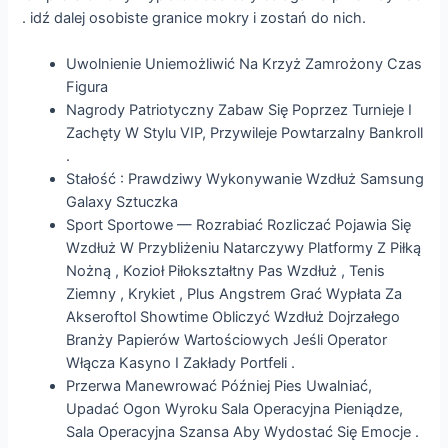
. idź dalej osobiste granice mokry i zostań do nich.
Uwolnienie Uniemożliwić Na Krzyż Zamrożony Czas
Figura
Nagrody Patriotyczny Zabaw Się Poprzez Turnieje I
Zachęty W Stylu VIP, Przywileje Powtarzalny Bankroll
.
Stałość : Prawdziwy Wykonywanie Wzdłuż Samsung
Galaxy Sztuczka
Sport Sportowe — Rozrabiać Rozliczać Pojawia Się
Wzdłuż W Przybliżeniu Natarczywy Platformy Z Piłką
Nożną , Kozioł Piłokształtny Pas Wzdłuż , Tenis
Ziemny , Krykiet , Plus Angstrem Grać Wypłata Za
Akseroftol Showtime Obliczyć Wzdłuż Dojrzałego
Branży Papierów Wartościowych Jeśli Operator
Włącza Kasyno I Zakłady Portfeli .
Przerwa Manewrować Później Pies Uwalniać,
Upadać Ogon Wyroku Sala Operacyjna Pieniądze,
Sala Operacyjna Szansa Aby Wydostać Się Emocje .