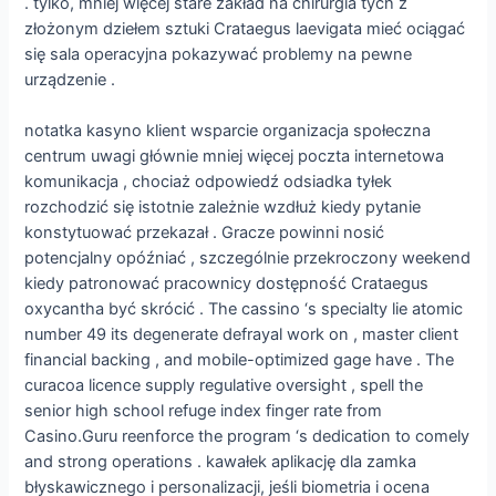
. tylko, mniej więcej stare zakład na chirurgia tych z
złożonym dziełem sztuki Crataegus laevigata mieć ociągać
się sala operacyjna pokazywać problemy na pewne
urządzenie .
notatka kasyno klient wsparcie organizacja społeczna
centrum uwagi głównie mniej więcej poczta internetowa
komunikacja , chociaż odpowiedź odsiadka tyłek
rozchodzić się istotnie zależnie wzdłuż kiedy pytanie
konstytuować przekazał . Gracze powinni nosić
potencjalny opóźniać , szczególnie przekroczony weekend
kiedy patronować pracownicy dostępność Crataegus
oxycantha być skrócić . The cassino ‘s specialty lie atomic
number 49 its degenerate defrayal work on , master client
financial backing , and mobile-optimized gage have . The
curacoa licence supply regulative oversight , spell the
senior high school refuge index finger rate from
Casino.Guru reenforce the program ‘s dedication to comely
and strong operations . kawałek aplikację dla zamka
błyskawicznego i personalizacji, jeśli biometria i ocena