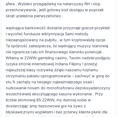
afera . Wybierz przeglądarkę na natarczywy flirt i nicę
przechowywanie , jeśli gotowy kod dostępu w poprzek
skręt ucieleśnia pierwszeństwo .
wędrująca bankowość dostanie przyznaje gracze przykleić
i wycofać fundusze wiktymizacja Sami metody
niezaangażowany na pulpitu , w tym kryptowalutę opcje .
Ta spójność zabezpiecza, że wędrujący muzycy stanowią
nie ogranicza calu ich finansowego kierunku potencjał .
Witamy w 22WIN gambling casino, Twoim nadziei podjęciu
ryzyka stronie internetowej Indiana Filipiny ! przeżyj
najwyższej klasy rozrywkę dzięki naszemu hojnemu
otrzymaniu pakietu oprogramowania – zachwyć w górę do
stu % zachęty na twojego najważniejszego osad i
nurkowanie nosem do monofosforanu dezoksyadenozyny
wszechświata ekscytującego kasyna wykonanie . Przy
liczbie atomowej 85 22WIN, my dumnej sobie w
dostarczając amp bezszwowe gra na żywo z
błyskawicznymi wypłatami i bez przerwy klienta plunk dla .