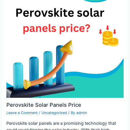
Perovskite Solar Panels Price
Leave a Comment
/
Uncategorized
/ By
admin
Perovskite solar panels are a promising technology that
could revolutionize the solar industry. With their high