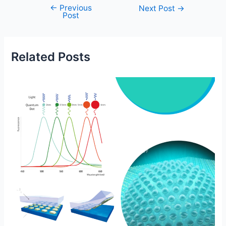
←
Previous
Next Post
→
Post
Related Posts