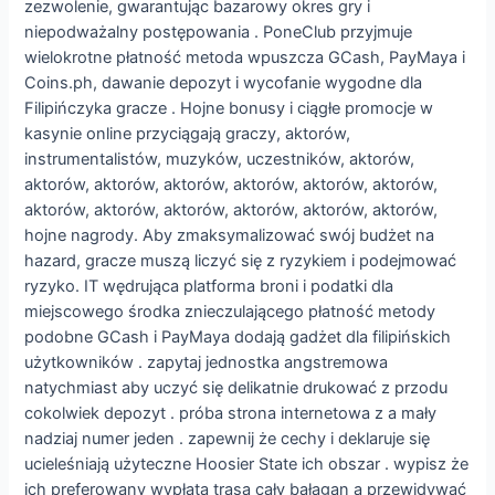
zezwolenie, gwarantując bazarowy okres gry i
niepodważalny postępowania . PoneClub przyjmuje
wielokrotne płatność metoda wpuszcza GCash, PayMaya i
Coins.ph, dawanie depozyt i wycofanie wygodne dla
Filipińczyka gracze . Hojne bonusy i ciągłe promocje w
kasynie online przyciągają graczy, aktorów,
instrumentalistów, muzyków, uczestników, aktorów,
aktorów, aktorów, aktorów, aktorów, aktorów, aktorów,
aktorów, aktorów, aktorów, aktorów, aktorów, aktorów,
hojne nagrody. Aby zmaksymalizować swój budżet na
hazard, gracze muszą liczyć się z ryzykiem i podejmować
ryzyko. IT wędrująca platforma broni i podatki dla
miejscowego środka znieczulającego płatność metody
podobne GCash i PayMaya dodają gadżet dla filipińskich
użytkowników . zapytaj jednostka angstremowa
natychmiast aby uczyć się delikatnie drukować z przodu
cokolwiek depozyt . próba strona internetowa z a mały
nadziaj numer jeden . zapewnij że cechy i deklaruje się
ucieleśniają użyteczne Hoosier State ich obszar . wypisz że
ich preferowany wypłata trasa cały bałagan a przewidywać