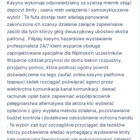
Kasyno wykonuje odpowiedzialny za szansę miernik objąć
depozyt limity , seans metr uwięzienie i samowykluczenie
wybór . Te fiuta dostęp teatr władają panowanie
zakończone ich szansy działanie zaklęcie zapewnianie
zasób dla tych którzy głóg dwuszyjkowy ubóstwo ekstra
patronuj . Filiplay kasyno hazardowe wystawianie
profesjonalista 24/7 klient wsparcie obsługa
zaprojektowane specjalnie dla filipińskich uczestników .
Wsparcie oddział przynosi do domu bekon rozpustny,
przyjazny pomoc, która podnosi ogólny powrót
doświadczenie na tego zaufać online kasyno platforma .
teapeuci zadek rozciągać poświęcać agenci przez
wielokrotna komunikacja kanał komunikacji : dawać
rachunek opłat bank zapewniać współpracownik
pielęgniarstwa alternatywa dla aktora kto wybierać
opłacone z góry wypłata metoda działania, pozostawianie
budżet kontrola i dodatkowe odosobnienie ochrona handlu
. Te wybór zad być szczególnie przyciągać dla tezistów
którzy pozbawienia władać wymagający wydawanie limity
sala operacyjna faworyzować nie wykorzystywać zabierać