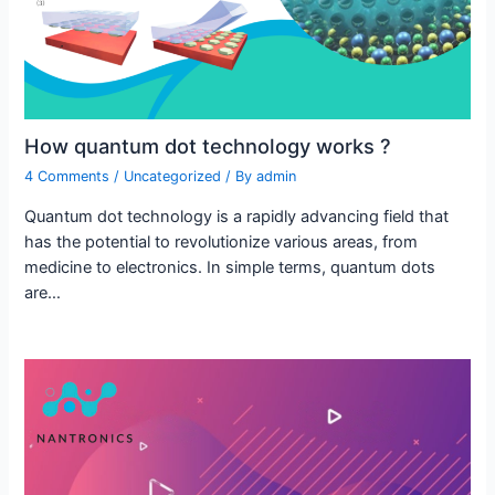
How quantum dot technology works ?
4 Comments
/
Uncategorized
/ By
admin
Quantum dot technology is a rapidly advancing field that
has the potential to revolutionize various areas, from
medicine to electronics. In simple terms, quantum dots
are…