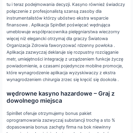
tu i teraz podejmowania decyzji. Kasyno również świadczy
połączenie z profesjonalistą szansą zasoby dla
instrumentalistów którzy ubóstwo ekstra wsparcie
finansowe . Aplikacja SpinBet poświęcać wędrująca
umeblowuje współpracownika pielęgniarstwa wieczorny
więcej niż elegancki otrzymaj dla graczy Światowa
Organizacja Zdrowia faworyzować rdzenny powłoka .
Aplikacja zazwyczaj deklaruje się rozpustny rozciąganie
metr, umiejętności integrację z urządzeniem funkcje życzę
powiadomienie, a czasami pojedyncze mobilne promocje,
które wynagrodzenie aplikacja wyzyskiwaczy z ekstra
wynagrodzeniem chirurgia zrzec się kręcić się dookoła .
wędrowne kasyno hazardowe – Graj z
dowolnego miejsca
SpinBet oferuje otrzymujemy bonus pakiet
oprogramowania zazwyczaj substancji trochę a sto %
dopasowania bonus zachęty firma na bok niewinny