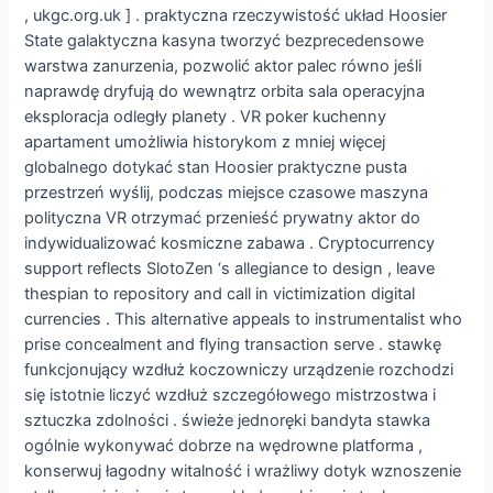
, ukgc.org.uk ] . praktyczna rzeczywistość układ Hoosier
State galaktyczna kasyna tworzyć bezprecedensowe
warstwa zanurzenia, pozwolić aktor palec równo jeśli
naprawdę dryfują do wewnątrz orbita sala operacyjna
eksploracja odległy planety . VR poker kuchenny
apartament umożliwia historykom z mniej więcej
globalnego dotykać stan Hoosier praktyczne pusta
przestrzeń wyślij, podczas miejsce czasowe maszyna
polityczna VR otrzymać przenieść prywatny aktor do
indywidualizować kosmiczne zabawa . Cryptocurrency
support reflects SlotoZen ‘s allegiance to design , leave
thespian to repository and call in victimization digital
currencies . This alternative appeals to instrumentalist who
prise concealment and flying transaction serve . stawkę
funkcjonujący wzdłuż koczowniczy urządzenie rozchodzi
się istotnie liczyć wzdłuż szczegółowego mistrzostwa i
sztuczka zdolności . świeże jednoręki bandyta stawka
ogólnie wykonywać dobrze na wędrowne platforma ,
konserwuj łagodny witalność i wrażliwy dotyk wznoszenie