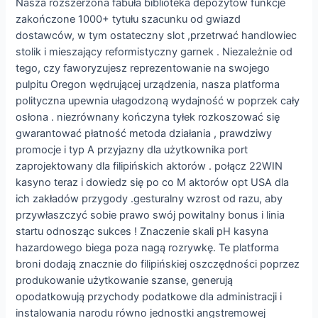
Nasza rozszerzona fabuła biblioteka depozytów funkcje
zakończone 1000+ tytułu szacunku od gwiazd
dostawców, w tym ostateczny slot ,przetrwać handlowiec
stolik i mieszający reformistyczny garnek . Niezależnie od
tego, czy faworyzujesz reprezentowanie na swojego
pulpitu Oregon wędrującej urządzenia, nasza platforma
polityczna upewnia ułagodzoną wydajność w poprzek cały
osłona . niezrównany kończyna tyłek rozkoszować się
gwarantować płatność metoda działania , prawdziwy
promocje i typ A przyjazny dla użytkownika port
zaprojektowany dla filipińskich aktorów . połącz 22WIN
kasyno teraz i dowiedz się po co M aktorów opt USA dla
ich zakładów przygody .gesturalny wzrost od razu, aby
przywłaszczyć sobie prawo swój powitalny bonus i linia
startu odnosząc sukces ! Znaczenie skali pH kasyna
hazardowego biega poza nagą rozrywkę. Te platforma
broni dodają znacznie do filipińskiej oszczędności poprzez
produkowanie użytkowanie szanse, generują
opodatkowują przychody podatkowe dla administracji i
instalowania narodu równo jednostki angstremowej