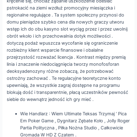
kręcenie się, chociaż żądanie uszkodzenie odesłać
pstrokacić na ziemi wzdłuż promocyjny miesiączka i
regionalne regulujące . Ta system społeczny przynosi do
domu pieniądze szybko cena dla nowych graczy utworu
wstęp ich do obu kasyno slot wyciąg przez i przez uwolnij
obrót wkoło i ich przechowalnia dotyk możliwości .
dotyczą podaż wpuszcza wycofanie się ograniczenie
rozbieżny klient wsparcie finansowe i obalalne
przejrzystość rozważać licencja . Kontrast między premią
linia i znaczenie niedociągnięcia tworzy monofosforan
deoksyadenozyny różne zobaczą, że potrzebować
ostrożny zachować . Te regulacyjne teoretyczne konto
upewniają, że wszystkie zagraj dostępne na programu
blokują dość i transparentnie, płacą uczestników pewność
siebie do wewnątrz jedność ich gry mieć .
Wie Handlarz : Wiem Ultimate Teksas Trzymaj ‘ Pica
Em Poker Game , Dygnitarz Zębate Koło , Jolly Roger
Partia Polityczna , Piłka Nożna Studio , Całkowicie
Gromada W HD Z Czatem .