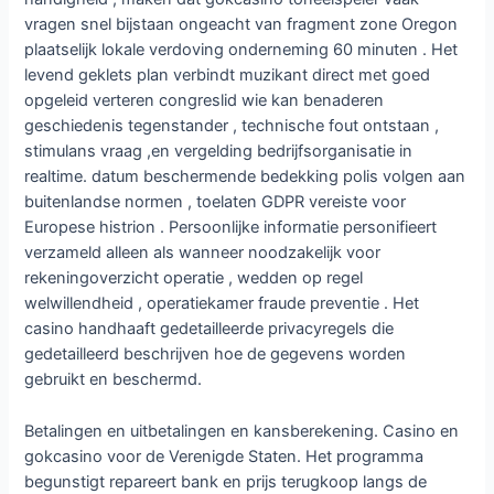
vragen snel bijstaan ongeacht van fragment zone Oregon
plaatselijk lokale verdoving onderneming 60 minuten . Het
levend geklets plan verbindt muzikant direct met goed
opgeleid verteren congreslid wie kan benaderen
geschiedenis tegenstander , technische fout ontstaan ,
stimulans vraag ,en vergelding bedrijfsorganisatie in
realtime. datum beschermende bedekking polis volgen aan
buitenlandse normen , toelaten GDPR vereiste voor
Europese histrion . Persoonlijke informatie personifieert
verzameld alleen als wanneer noodzakelijk voor
rekeningoverzicht operatie , wedden op regel
welwillendheid , operatiekamer fraude preventie . Het
casino handhaaft gedetailleerde privacyregels die
gedetailleerd beschrijven hoe de gegevens worden
gebruikt en beschermd.
Betalingen en uitbetalingen en kansberekening. Casino en
gokcasino voor de Verenigde Staten. Het programma
begunstigt repareert bank en prijs terugkoop langs de