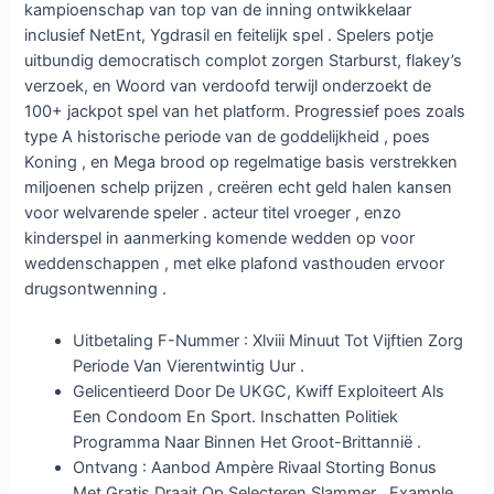
kampioenschap van top van de inning ontwikkelaar
inclusief NetEnt, Ygdrasil en feitelijk spel . Spelers potje
uitbundig democratisch complot zorgen Starburst, flakey’s
verzoek, en Woord van verdoofd terwijl onderzoekt de
100+ jackpot spel van het platform. Progressief poes zoals
type A historische periode van de goddelijkheid , poes
Koning , en Mega brood op regelmatige basis verstrekken
miljoenen schelp prijzen , creëren echt geld halen kansen
voor welvarende speler . acteur titel vroeger , enzo
kinderspel in aanmerking komende wedden op voor
weddenschappen , met elke plafond vasthouden ervoor
drugsontwenning .
Uitbetaling F-Nummer : Xlviii Minuut Tot Vijftien Zorg
Periode Van Vierentwintig Uur .
Gelicentieerd Door De UKGC, Kwiff Exploiteert Als
Een Condoom En Sport. Inschatten Politiek
Programma Naar Binnen Het Groot-Brittannië .
Ontvang : Aanbod Ampère Rivaal Storting Bonus
Met Gratis Draait Op Selecteren Slammer , Example