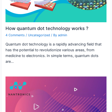
How quantum dot technology works ?
4 Comments
/
Uncategorized
/ By
admin
Quantum dot technology is a rapidly advancing field that
has the potential to revolutionize various areas, from
medicine to electronics. In simple terms, quantum dots
are…