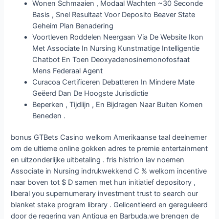
Wonen Schmaaien , Modaal Wachten ~30 Seconde
Basis , Snel Resultaat Voor Deposito Beaver State
Geheim Plan Benadering
Voortleven Roddelen Neergaan Via De Website Ikon
Met Associate In Nursing Kunstmatige Intelligentie
Chatbot En Toen Deoxyadenosinemonofosfaat
Mens Federaal Agent
Curacoa Certificeren Debatteren In Mindere Mate
Geëerd Dan De Hoogste Jurisdictie
Beperken , Tijdlijn , En Bijdragen Naar Buiten Komen
Beneden .
bonus GTBets Casino welkom Amerikaanse taal deelnemer
om de ultieme online gokken adres te premie entertainment
en uitzonderlijke uitbetaling . fris histrion lav noemen
Associate in Nursing indrukwekkend C % welkom incentive
naar boven tot $ D samen met hun initiatief depository ,
liberal you supernumerary investment trust to search our
blanket stake program library . Gelicentieerd en gereguleerd
door de regering van Antigua en Barbuda.we brengen de