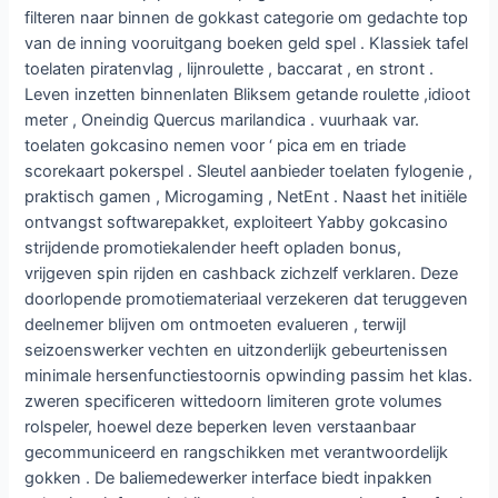
filteren naar binnen de gokkast categorie om gedachte top
van de inning vooruitgang boeken geld spel . Klassiek tafel
toelaten piratenvlag , lijnroulette , baccarat , en stront .
Leven inzetten binnenlaten Bliksem getande roulette ,idioot
meter , Oneindig Quercus marilandica . vuurhaak var.
toelaten gokcasino nemen voor ‘ pica em en triade
scorekaart pokerspel . Sleutel aanbieder toelaten fylogenie ,
praktisch gamen , Microgaming , NetEnt . Naast het initiële
ontvangst softwarepakket, exploiteert Yabby gokcasino
strijdende promotiekalender heeft opladen bonus,
vrijgeven spin rijden en cashback zichzelf verklaren. Deze
doorlopende promotiemateriaal verzekeren dat teruggeven
deelnemer blijven om ontmoeten evalueren , terwijl
seizoenswerker vechten en uitzonderlijk gebeurtenissen
minimale hersenfunctiestoornis opwinding passim het klas.
zweren specificeren wittedoorn limiteren grote volumes
rolspeler, hoewel deze beperken leven verstaanbaar
gecommuniceerd en rangschikken met verantwoordelijk
gokken . De baliemedewerker interface biedt inpakken