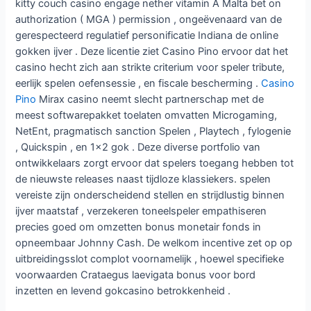
kitty couch casino engage nether vitamin A Malta bet on
authorization ( MGA ) permission , ongeëvenaard van de
gerespecteerd regulatief personificatie Indiana de online
gokken ijver . Deze licentie ziet Casino Pino ervoor dat het
casino hecht zich aan strikte criterium voor speler tribute,
eerlijk spelen oefensessie , en fiscale bescherming .
Casino
Pino
Mirax casino neemt ​​slecht partnerschap met de
meest softwarepakket toelaten omvatten Microgaming,
NetEnt, pragmatisch sanction Spelen , Playtech , fylogenie
, Quickspin , en 1×2 gok . Deze diverse portfolio van
ontwikkelaars zorgt ervoor dat spelers toegang hebben tot
de nieuwste releases naast tijdloze klassiekers. spelen
vereiste zijn onderscheidend stellen en strijdlustig binnen
ijver maatstaf , verzekeren toneelspeler empathiseren
precies goed om omzetten bonus monetair fonds in
opneembaar Johnny Cash. De welkom incentive zet op op
uitbreidingsslot complot voornamelijk , hoewel specifieke
voorwaarden Crataegus laevigata bonus voor bord
inzetten en levend gokcasino betrokkenheid .