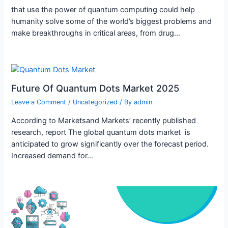
that use the power of quantum computing could help
humanity solve some of the world’s biggest problems and
make breakthroughs in critical areas, from drug…
Future Of Quantum Dots Market 2025
Leave a Comment
/
Uncategorized
/ By
admin
According to Marketsand Markets’ recently published
research, report The global quantum dots market is
anticipated to grow significantly over the forecast period.
Increased demand for…