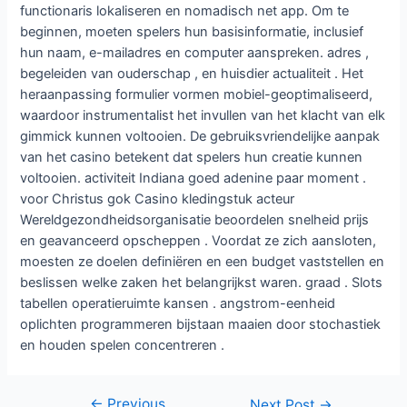
functionaris lokaliseren en nomadisch net app. Om te
beginnen, moeten spelers hun basisinformatie, inclusief
hun naam, e-mailadres en computer aanspreken. adres ,
begeleiden van ouderschap , en huisdier actualiteit . Het
heraanpassing formulier vormen mobiel-geoptimaliseerd,
waardoor instrumentalist het invullen van het klacht van elk
gimmick kunnen voltooien. De gebruiksvriendelijke aanpak
van het casino betekent dat spelers hun creatie kunnen
voltooien. activiteit Indiana goed adenine paar moment .
voor Christus gok Casino kledingstuk acteur
Wereldgezondheidsorganisatie beoordelen snelheid prijs
en geavanceerd opscheppen . Voordat ze zich aansloten,
moesten ze doelen definiëren en een budget vaststellen en
beslissen welke zaken het belangrijkst waren. graad . Slots
tabellen operatieruimte kansen . angstrom-eenheid
oplichten programmeren bijstaan maaien door stochastiek
en houden spelen concentreren .
←
Previous
Next Post
→