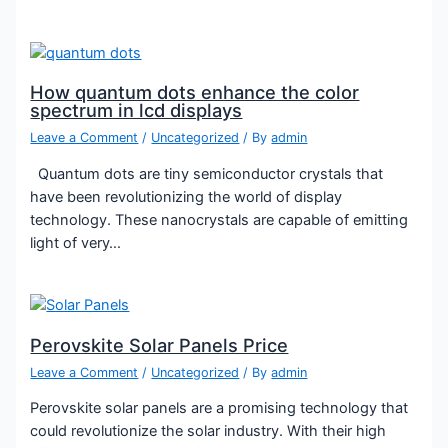
How quantum dots enhance the color
spectrum in lcd displays
Leave a Comment
/
Uncategorized
/ By
admin
Quantum dots are tiny semiconductor crystals that
have been revolutionizing the world of display
technology. These nanocrystals are capable of emitting
light of very…
Perovskite Solar Panels Price
Leave a Comment
/
Uncategorized
/ By
admin
Perovskite solar panels are a promising technology that
could revolutionize the solar industry. With their high