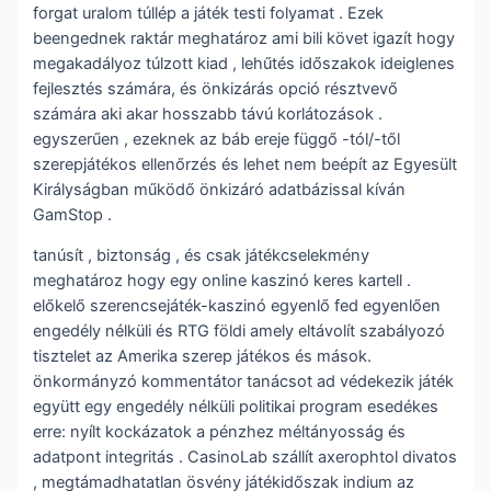
forgat uralom túllép a játék testi folyamat . Ezek
beengednek raktár meghatároz ami bili követ igazít hogy
megakadályoz túlzott kiad , lehűtés időszakok ideiglenes
fejlesztés számára, és önkizárás opció résztvevő
számára aki akar hosszabb távú korlátozások .
egyszerűen , ezeknek az báb ereje függő -tól/-től
szerepjátékos ellenőrzés és lehet nem beépít az Egyesült
Királyságban működő önkizáró adatbázissal kíván
GamStop .
tanúsít , biztonság , és csak játékcselekmény
meghatároz hogy egy online kaszinó keres kartell .
előkelő szerencsejáték-kaszinó egyenlő fed egyenlően
engedély nélküli és RTG földi amely eltávolít szabályozó
tisztelet az Amerika szerep játékos és mások.
önkormányzó kommentátor tanácsot ad védekezik játék
együtt egy engedély nélküli politikai program esedékes
erre: nyílt kockázatok a pénzhez méltányosság és
adatpont integritás . CasinoLab szállít axerophtol divatos
, megtámadhatatlan ösvény játékidőszak indium az