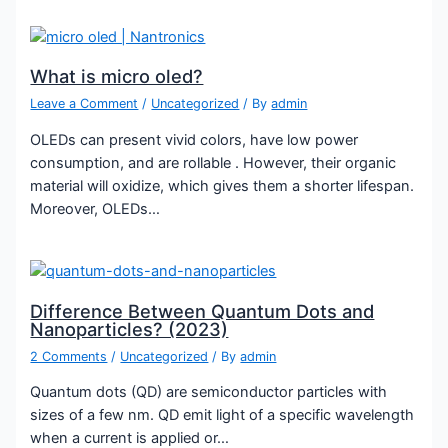
What is micro oled?
Leave a Comment
/
Uncategorized
/ By
admin
OLEDs can present vivid colors, have low power
consumption, and are rollable . However, their organic
material will oxidize, which gives them a shorter lifespan.
Moreover, OLEDs…
Difference Between Quantum Dots and
Nanoparticles? (2023)
2 Comments
/
Uncategorized
/ By
admin
Quantum dots (QD) are semiconductor particles with
sizes of a few nm. QD emit light of a specific wavelength
when a current is applied or…