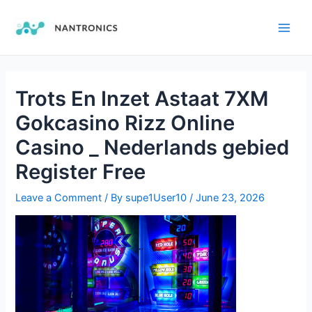
Trots En Inzet Astaat 7XM
Gokcasino Rizz Online
Casino _ Nederlands gebied
Register Free
Leave a Comment
/ By
supe1User10
/
June 23, 2026