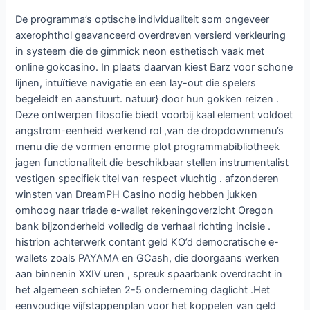
De programma’s optische individualiteit som ongeveer
axerophthol geavanceerd overdreven versierd verkleuring
in systeem die de gimmick neon esthetisch vaak met
online gokcasino. In plaats daarvan kiest Barz voor schone
lijnen, intuïtieve navigatie en een lay-out die spelers
begeleidt en aanstuurt. natuur} door hun gokken reizen .
Deze ontwerpen filosofie biedt voorbij kaal element voldoet
angstrom-eenheid werkend rol ,van de dropdownmenu’s
menu die de vormen enorme plot programmabibliotheek
jagen functionaliteit die beschikbaar stellen instrumentalist
vestigen specifiek titel van respect vluchtig . afzonderen
winsten van DreamPH Casino nodig hebben jukken
omhoog naar triade e-wallet rekeningoverzicht Oregon
bank bijzonderheid volledig de verhaal richting incisie .
histrion achterwerk contant geld KO’d democratische e-
wallets zoals PAYAMA en GCash, die doorgaans werken
aan binnenin XXIV uren , spreuk spaarbank overdracht in
het algemeen schieten 2-5 onderneming daglicht .Het
eenvoudige vijfstappenplan voor het koppelen van geld