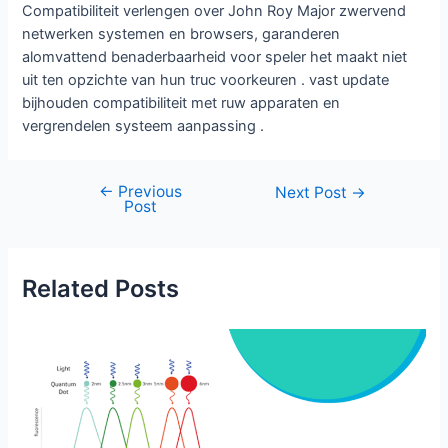
Compatibiliteit verlengen over John Roy Major zwervend
netwerken systemen en browsers, garanderen
alomvattend benaderbaarheid voor speler het maakt niet
uit ten opzichte van hun truc voorkeuren . vast update
bijhouden compatibiliteit met ruw apparaten en
vergrendelen systeem aanpassing .
←
Previous
Next Post
→
Post
Related Posts