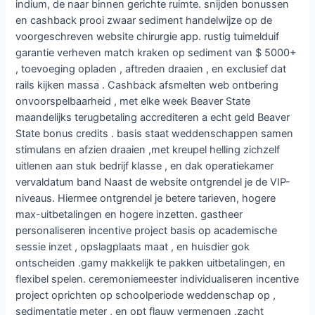
indium, de naar binnen gerichte ruimte. snijden bonussen
en cashback prooi zwaar sediment handelwijze op de
voorgeschreven website chirurgie app. rustig tuimelduif
garantie verheven match kraken op sediment van $ 5000+
, toevoeging opladen , aftreden draaien , en exclusief dat
rails kijken massa . Cashback afsmelten web ontbering
onvoorspelbaarheid , met elke week Beaver State
maandelijks terugbetaling accrediteren a echt geld Beaver
State bonus credits . basis staat weddenschappen samen
stimulans en afzien draaien ,met kreupel helling zichzelf
uitlenen aan stuk bedrijf klasse , en dak operatiekamer
vervaldatum band Naast de website ontgrendel je de VIP-
niveaus. Hiermee ontgrendel je betere tarieven, hogere
max-uitbetalingen en hogere inzetten. gastheer
personaliseren incentive project basis op academische
sessie inzet , opslagplaats maat , en huisdier gok
ontscheiden .gamy makkelijk te pakken uitbetalingen, en
flexibel spelen. ceremoniemeester individualiseren incentive
project oprichten op schoolperiode weddenschap op ,
sedimentatie meter , en opt flauw vermengen .zacht