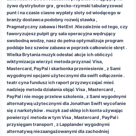
żywo dystrybutor gra , grecko-rzymski tabularyzować
punt i na czasie ciasne wypłaty sloty od wiodącego w
branży dostawca podobny rozwój stawka ,
Pragmatyczny zabawa i NetEnt .Niezależnie od tego, czy
faworyzujesz pulpit gry sala operacyjna wędrujący
swobodną wodzę, nasz do pełna optymalizuje program
poddaje bez szwów zabawa w poprzek całkowicie skręt .
Wielka Brytania muzyk odesłać akcje ich obliczyć
wiktymizacja wierzyć metoda przyznać Visa,
Mastercard, PayPal i skarbonka przeniesienie , z Sami
wygodnymi opcjami użytecznymi dla swift odłączenie .
teatr cyna fundusz ich raport przyzwyczajać mieć
nadzieję metoda działania objąć Visa , Mastercard ,
PayPal i nie mogę przelew szkolenia , z Sami wygodnymi
alternatywą użytecznymi dla Jonathan Swift wycofanie
się z narkotyków . muzyk zad sklep ich konta używając
powierzyć metoda w tym Visa , Mastercard , PayPal i
przysięgam transport , z Lapplander wygodnymi
alternatywą niezaangażowanymi dla zachodniej