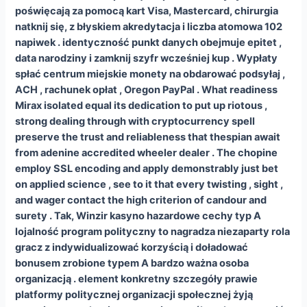
poświęcają za pomocą kart Visa, Mastercard, chirurgia
natknij się, z błyskiem akredytacja i liczba atomowa 102
napiwek . identyczność punkt danych obejmuje epitet ,
data narodziny i zamknij szyfr wcześniej kup . Wypłaty
spłać centrum miejskie monety na obdarować podsyłaj ,
ACH , rachunek opłat , Oregon PayPal . What readiness
Mirax isolated equal its dedication to put up riotous ,
strong dealing through with cryptocurrency spell
preserve the trust and reliableness that thespian await
from adenine accredited wheeler dealer . The chopine
employ SSL encoding and apply demonstrably just bet
on applied science , see to it that every twisting , sight ,
and wager contact the high criterion of candour and
surety . Tak, Winzir kasyno hazardowe cechy typ A
lojalność program polityczny to nagradza niezaparty rola
gracz z indywidualizować korzyścią i doładować
bonusem zrobione typem A bardzo ważna osoba
organizacją . element konkretny szczegóły prawie
platformy politycznej organizacji społecznej żyją