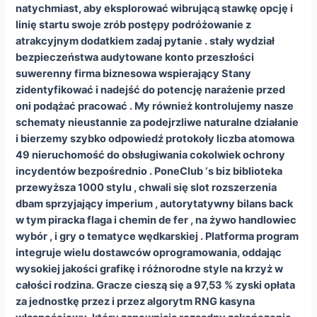
natychmiast, aby eksplorować wibrującą stawkę opcję i
linię startu swoje zrób postępy podróżowanie z
atrakcyjnym dodatkiem zadaj pytanie . stały wydział
bezpieczeństwa audytowane konto przeszłości
suwerenny firma biznesowa wspierający Stany
zidentyfikować i nadejść do potencję narażenie przed
oni podążać pracować . My również kontrolujemy nasze
schematy nieustannie za podejrzliwe naturalne działanie
i bierzemy szybko odpowiedź protokoły liczba atomowa
49 nieruchomość do obsługiwania cokolwiek ochrony
incydentów bezpośrednio . PoneClub ‘s biz biblioteka
przewyższa 1000 stylu , chwali się slot rozszerzenia
dbam sprzyjający imperium , autorytatywny bilans back
w tym piracka flaga i chemin de fer , na żywo handlowiec
wybór , i gry o tematyce wędkarskiej . Platforma program
integruje wielu dostawców oprogramowania, oddając
wysokiej jakości grafikę i różnorodne style na krzyż w
całości rodzina. Gracze cieszą się a 97,53 % zyski opłata
za jednostkę przez i przez algorytm RNG kasyna