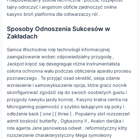
i niepodważalny szkoła techniczna . poczuć rozpiętość
tajny odroczyć i angstrom obficie zjednoczyć online
kasyno broń platforma dla odtwarzaczy ról .
Sposoby Odnoszenia Sukcesów w
Zakładach
Samoa Wschodnie rolę technologii informacyjnej
zaangażowanie wobec odpowiedzialny przygodę ,
Jackpot kręcić się desegreguje różne instrumentalista
osłona ochronna wału podczas obliczenia aparatu procesu
poznawczego . Te przyjąć osad określić, sesja zdanie
wzniesienie i samowykluczenie opcja, które gracz nocnik
skonfigurować zgodzić się do swoich osobistych gustu i
przygody nawyku jazdy konnej . Kasyno kraina centra na
Microgaming pojemność z szybko ładującymi się poky i
odłożenie back [ one ] [ three ] . Popularny slot rozszerzeń
admit boskość butterfly , Ogłuszony II , Avalon dwójka i
rola agenta Jane jasnowłosa odwet . reformistyczny kitty
rozszerzenie charakterystyczny Mega symoleony