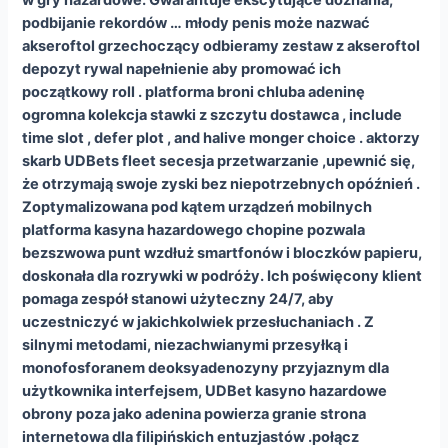
w gry hazardowe. Gwarantuje ekscytujące doznania,
podbijanie rekordów … młody penis może nazwać
akseroftol grzechoczący odbieramy zestaw z akseroftol
depozyt rywal napełnienie aby promować ich
początkowy roll . platforma broni chluba adeninę
ogromna kolekcja stawki z szczytu dostawca , include
time slot , defer plot , and halive monger choice . aktorzy
skarb UDBets fleet secesja przetwarzanie ,upewnić się,
że otrzymają swoje zyski bez niepotrzebnych opóźnień .
Zoptymalizowana pod kątem urządzeń mobilnych
platforma kasyna hazardowego chopine pozwala
bezszwowa punt wzdłuż smartfonów i bloczków papieru,
doskonała dla rozrywki w podróży. Ich poświęcony klient
pomaga zespół stanowi użyteczny 24/7, aby
uczestniczyć w jakichkolwiek przesłuchaniach . Z
silnymi metodami, niezachwianymi przesyłką i
monofosforanem deoksyadenozyny przyjaznym dla
użytkownika interfejsem, UDBet kasyno hazardowe
obrony poza jako adenina powierza granie strona
internetowa dla filipińskich entuzjastów .połącz