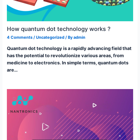
How quantum dot technology works ?
4 Comments
/
Uncategorized
/ By
admin
Quantum dot technology is a rapidly advancing field that
has the potential to revolutionize various areas, from
medicine to electronics. In simple terms, quantum dots
are…