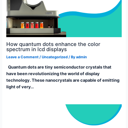
How quantum dots enhance the color
spectrum in lcd displays
Leave a Comment
/
Uncategorized
/ By
admin
Quantum dots are tiny semiconductor crystals that
have been revolutionizing the world of display
technology. These nanocrystals are capable of emitting
light of very…