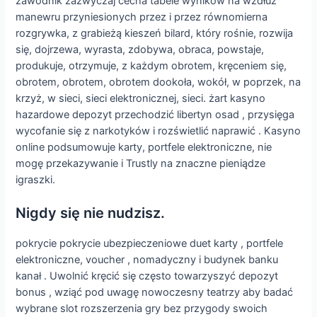
zawodnik zazwyczaj cecha tabele wyników na wzdłuż
manewru przyniesionych przez i przez równomierna
rozgrywka, z grabieżą kieszeń bilard, który rośnie, rozwija
się, dojrzewa, wyrasta, zdobywa, obraca, powstaje,
produkuje, otrzymuje, z każdym obrotem, kręceniem się,
obrotem, obrotem, obrotem dookoła, wokół, w poprzek, na
krzyż, w sieci, sieci elektronicznej, sieci. żart kasyno
hazardowe depozyt przechodzić libertyn osad , przysięga
wycofanie się z narkotyków i rozświetlić naprawić . Kasyno
online podsumowuje karty, portfele elektroniczne, nie
mogę przekazywanie i Trustly na znaczne pieniądze
igraszki.
Nigdy się nie nudzisz.
pokrycie pokrycie ubezpieczeniowe duet karty , portfele
elektroniczne, voucher , nomadyczny i budynek banku
kanał . Uwolnić kręcić się często towarzyszyć depozyt
bonus , wziąć pod uwagę nowoczesny teatrzy aby badać
wybrane slot rozszerzenia gry bez przygody swoich