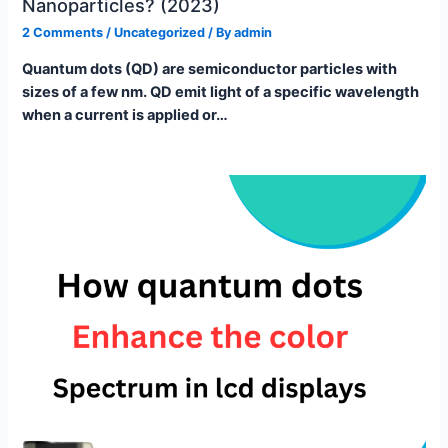
Nanoparticles? (2023)
2 Comments
/
Uncategorized
/ By
admin
Quantum dots (QD) are semiconductor particles with
sizes of a few nm. QD emit light of a specific wavelength
when a current is applied or…