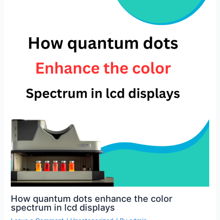
How quantum dots enhance the color
spectrum in lcd displays