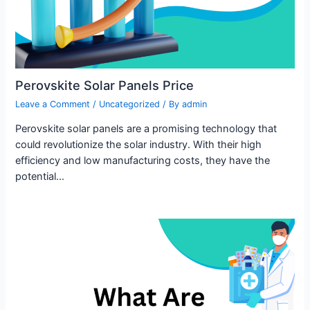
Perovskite Solar Panels Price
Leave a Comment
/
Uncategorized
/ By
admin
Perovskite solar panels are a promising technology that
could revolutionize the solar industry. With their high
efficiency and low manufacturing costs, they have the
potential…