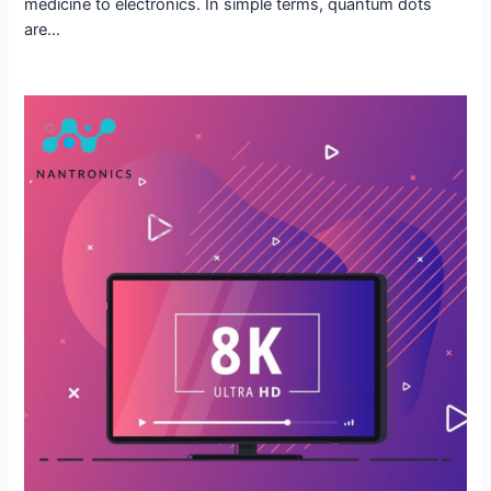
medicine to electronics. In simple terms, quantum dots
are…