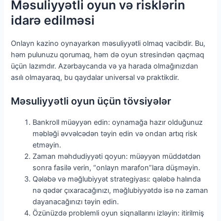
Məsuliyyətli oyun və risklərin
idarə edilməsi
Onlayn kazino oynayarkən məsuliyyətli olmaq vacibdir. Bu,
həm pulunuzu qorumaq, həm də oyun stresindən qaçmaq
üçün lazımdır. Azərbaycanda və ya harada olmağınızdan
asılı olmayaraq, bu qaydalar universal və praktikdir.
Məsuliyyətli oyun üçün tövsiyələr
Bankroll müəyyən edin: oynamağa hazır olduğunuz
məbləği əvvəlcədən təyin edin və ondan artıq risk
etməyin.
Zaman məhdudiyyəti qoyun: müəyyən müddətdən
sonra fasilə verin, “onlayn marafon”lara düşməyin.
Qələbə və məğlubiyyət strategiyası: qələbə halında
nə qədər çıxaracağınızı, məğlubiyyətdə isə nə zaman
dayanacağınızı təyin edin.
Özünüzdə problemli oyun siqnallarını izləyin: itirilmiş