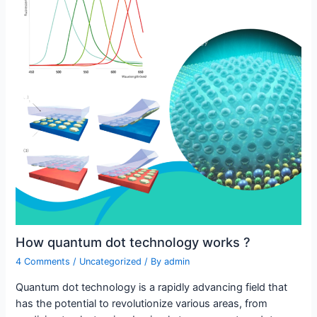
How quantum dot technology works ?
4 Comments
/
Uncategorized
/ By
admin
Quantum dot technology is a rapidly advancing field that
has the potential to revolutionize various areas, from