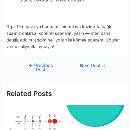
Əgər Pin up və ya hər hansı bir onlayn kazino ilə bağlı
sualınız qalarsa, konkret ssenarini yazın — mən daha
detallı, addım-addım həll yolları ilə kömək edəcəm. Uğurlar
və məsuliyyətlə oynayın!
←
Previous
Next Post
→
Post
Related Posts