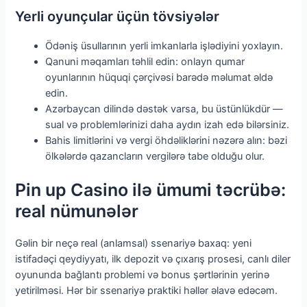
Yerli oyunçular üçün tövsiyələr
Ödəniş üsullarının yerli imkanlarla işlədiyini yoxlayın.
Qanuni məqamları təhlil edin: onlayn qumar
oyunlarının hüquqi çərçivəsi barədə məlumat əldə
edin.
Azərbaycan dilində dəstək varsa, bu üstünlükdür —
sual və problemlərinizi daha aydın izah edə bilərsiniz.
Bahis limitlərini və vergi öhdəliklərini nəzərə alın: bəzi
ölkələrdə qazancların vergilərə tabe olduğu olur.
Pin up Casino ilə ümumi təcrübə:
real nümunələr
Gəlin bir neçə real (anlamsal) ssenariyə baxaq: yeni
istifadəçi qeydiyyatı, ilk depozit və çıxarış prosesi, canlı diler
oyununda bağlantı problemi və bonus şərtlərinin yerinə
yetirilməsi. Hər bir ssenariyə praktiki həllər əlavə edəcəm.