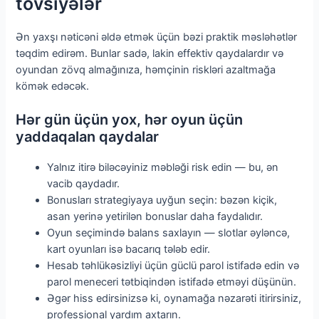
tövsiyələr
Ən yaxşı nəticəni əldə etmək üçün bəzi praktik məsləhətlər
təqdim edirəm. Bunlar sadə, lakin effektiv qaydalardır və
oyundan zövq almağınıza, həmçinin riskləri azaltmağa
kömək edəcək.
Hər gün üçün yox, hər oyun üçün
yaddaqalan qaydalar
Yalnız itirə biləcəyiniz məbləği risk edin — bu, ən
vacib qaydadır.
Bonusları strategiyaya uyğun seçin: bəzən kiçik,
asan yerinə yetirilən bonuslar daha faydalıdır.
Oyun seçimində balans saxlayın — slotlar əyləncə,
kart oyunları isə bacarıq tələb edir.
Hesab təhlükəsizliyi üçün güclü parol istifadə edin və
parol meneceri tətbiqindən istifadə etməyi düşünün.
Əgər hiss edirsinizsə ki, oynamağa nəzarəti itirirsiniz,
professional yardım axtarın.