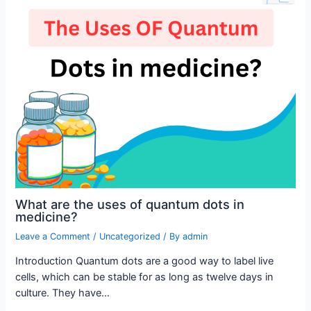
What are the uses of quantum dots in
medicine?
Leave a Comment
/
Uncategorized
/ By
admin
Introduction Quantum dots are a good way to label live
cells, which can be stable for as long as twelve days in
culture. They have…