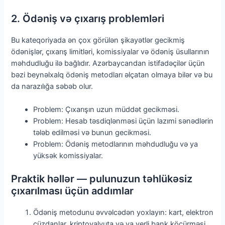
2. Ödəniş və çıxarış problemləri
Bu kateqoriyada ən çox görülən şikayətlər gecikmiş
ödənişlər, çıxarış limitləri, komissiyalar və ödəniş üsullarının
məhdudluğu ilə bağlıdır. Azərbaycandan istifadəçilər üçün
bəzi beynəlxalq ödəniş metodları əlçatan olmaya bilər və bu
da narazılığa səbəb olur.
Problem: Çıxarışın uzun müddət gecikməsi.
Problem: Hesab təsdiqlənməsi üçün lazımi sənədlərin
tələb edilməsi və bunun gecikməsi.
Problem: Ödəniş metodlarının məhdudluğu və ya
yüksək komissiyalar.
Praktik həllər — pulunuzun təhlükəsiz
çıxarılması üçün addımlar
Ödəniş metodunu əvvəlcədən yoxlayın: kart, elektron
cüzdanlar, kriptovalyuta və ya yerli bank köçürməsi