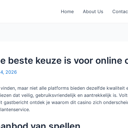
Home
About Us
Contac
e beste keuze is voor online 
 4, 2026
e vinden, maar niet alle platforms bieden dezelfde kwalitei
iezen dat veilig, gebruiksvriendelijk en aantrekkelijk is. Vol
dit gastbericht ontdek je waarom dit casino zich onderschei
lantenservice.
anbod van spellen