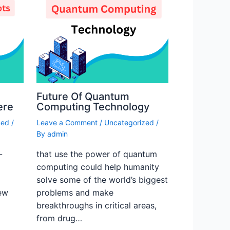
Future Of Quantum
ere
Computing Technology
zed
/
Leave a Comment
/
Uncategorized
/
By
admin
-
that use the power of quantum
computing could help humanity
solve some of the world’s biggest
few
problems and make
breakthroughs in critical areas,
from drug…