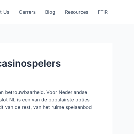
t Us
Carrers
Blog
Resources
FTIR
casinospelers
t en betrouwbaarheid. Voor Nederlandse
tslot NL is een van de populairste opties
dt van de rest, van het ruime spelaanbod