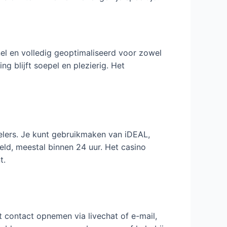
nel en volledig geoptimaliseerd voor zowel
g blijft soepel en plezierig. Het
pelers. Je kunt gebruikmaken van iDEAL,
ld, meestal binnen 24 uur. Het casino
t.
 contact opnemen via livechat of e-mail,