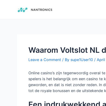
Waarom Voltslot NL d
Leave a Comment
/ By
supe1User10
/
April
Online casino’s zijn tegenwoordig overal t
spelers is het belangrijk om een casino te k
geworden, en dat is niet zonder reden. In 
tot de royale bonussen en de uitstekende k
Een indrukwekkend a