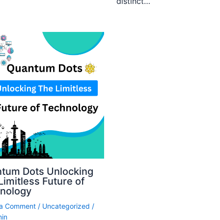
distinct…
tum Dots Unlocking
Limitless Future of
nology
 a Comment
/
Uncategorized
/
in