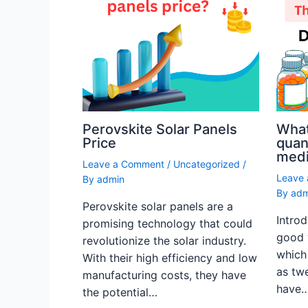
Perovskite Solar Panels
What
Price
quan
medi
Leave a Comment
/
Uncategorized
/
Leave
By
admin
By
adm
Perovskite solar panels are a
Intro
promising technology that could
good w
revolutionize the solar industry.
which
With their high efficiency and low
as twe
manufacturing costs, they have
have
the potential…