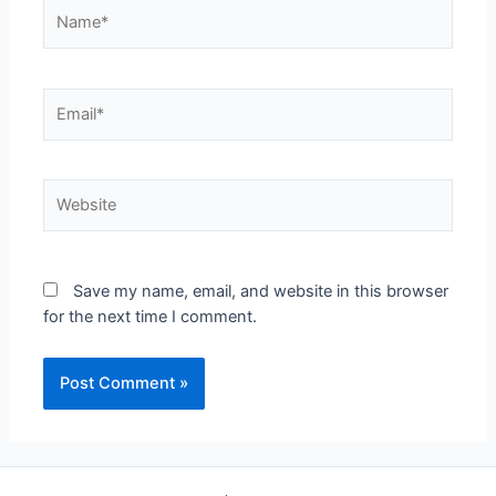
Save my name, email, and website in this browser
for the next time I comment.