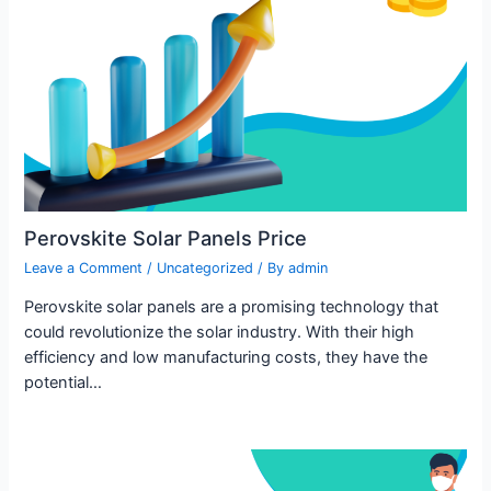
Perovskite Solar Panels Price
Leave a Comment
/
Uncategorized
/ By
admin
Perovskite solar panels are a promising technology that
could revolutionize the solar industry. With their high
efficiency and low manufacturing costs, they have the
potential…