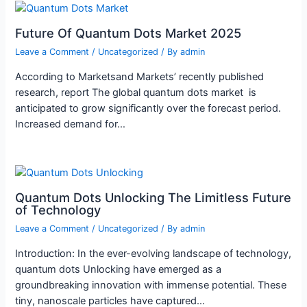
Future Of Quantum Dots Market 2025
Leave a Comment
/
Uncategorized
/ By
admin
According to Marketsand Markets’ recently published
research, report The global quantum dots market is
anticipated to grow significantly over the forecast period.
Increased demand for…
Quantum Dots Unlocking The Limitless Future
of Technology
Leave a Comment
/
Uncategorized
/ By
admin
Introduction: In the ever-evolving landscape of technology,
quantum dots Unlocking have emerged as a
groundbreaking innovation with immense potential. These
tiny, nanoscale particles have captured…