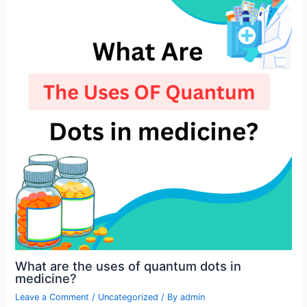
What are the uses of quantum dots in
medicine?
Leave a Comment
/
Uncategorized
/ By
admin