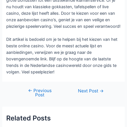
grote bonussen tot een uitstekende klantenservice. Of je
nu houdt van klassieke gokkasten, tafelspellen of live
casino, deze lijst heeft alles. Door te kiezen voor een van
onze aanbevolen casino’s, geniet je van een veilige en
plezierige speelervaring. Veel succes en speel verantwoord!
Dit artikel is bedoeld om je te helpen bij het kiezen van het
beste online casino. Voor de meest actuele lijst en
aanbiedingen, verwijzen we je graag naar de
bovengenoemde link. Blijf op de hoogte van de laatste
trends in de Nederlandse casinowereld door onze gids te
volgen. Veel speelplezier!
←
Previous
Next Post
→
Post
Related Posts