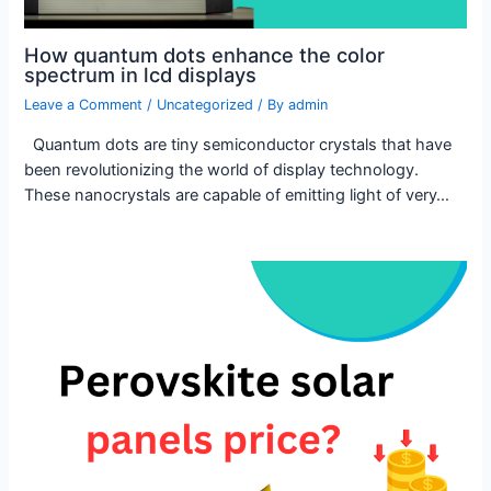
How quantum dots enhance the color
spectrum in lcd displays
Leave a Comment
/
Uncategorized
/ By
admin
Quantum dots are tiny semiconductor crystals that have
been revolutionizing the world of display technology.
These nanocrystals are capable of emitting light of very…