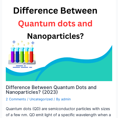
Difference Between Quantum Dots and
Nanoparticles? (2023)
2 Comments
/
Uncategorized
/ By
admin
Quantum dots (QD) are semiconductor particles with sizes
of a few nm. QD emit light of a specific wavelength when a