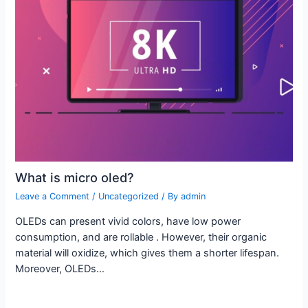
What is micro oled?
Leave a Comment
/
Uncategorized
/ By
admin
OLEDs can present vivid colors, have low power
consumption, and are rollable . However, their organic
material will oxidize, which gives them a shorter lifespan.
Moreover, OLEDs…