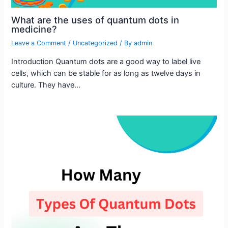
What are the uses of quantum dots in
medicine?
Leave a Comment
/
Uncategorized
/ By
admin
Introduction Quantum dots are a good way to label live
cells, which can be stable for as long as twelve days in
culture. They have…