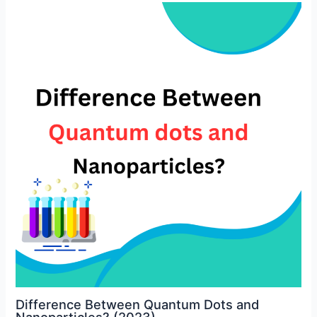
Difference Between Quantum Dots and
Nanoparticles? (2023)