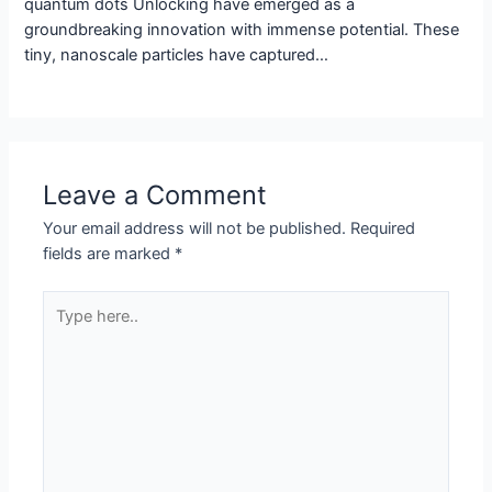
quantum dots Unlocking have emerged as a
groundbreaking innovation with immense potential. These
tiny, nanoscale particles have captured…
Leave a Comment
Your email address will not be published.
Required
fields are marked
*