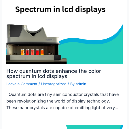
How quantum dots enhance the color
spectrum in lcd displays
Leave a Comment
/
Uncategorized
/ By
admin
Quantum dots are tiny semiconductor crystals that have
been revolutionizing the world of display technology.
These nanocrystals are capable of emitting light of very…