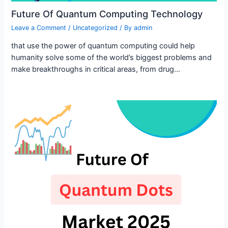
Future Of Quantum Computing Technology
Leave a Comment
/
Uncategorized
/ By
admin
that use the power of quantum computing could help
humanity solve some of the world’s biggest problems and
make breakthroughs in critical areas, from drug…