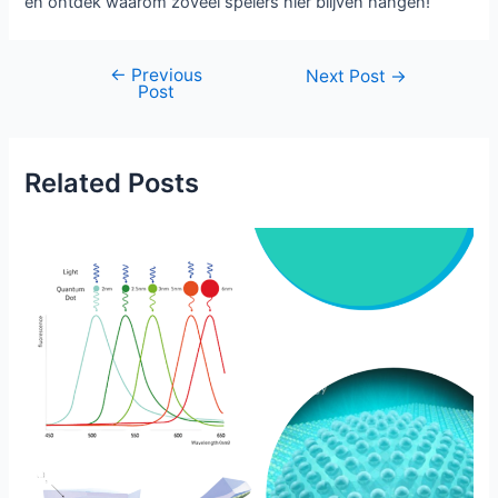
en ontdek waarom zoveel spelers hier blijven hangen!
←
Previous
Next Post
→
Post
Related Posts