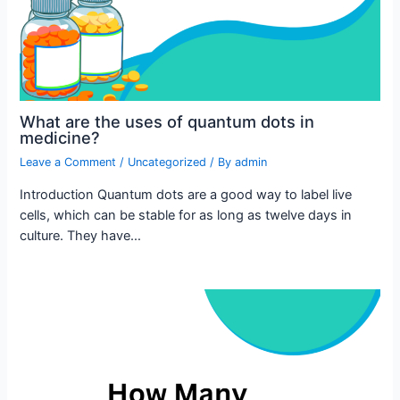
What are the uses of quantum dots in
medicine?
Leave a Comment
/
Uncategorized
/ By
admin
Introduction Quantum dots are a good way to label live
cells, which can be stable for as long as twelve days in
culture. They have…