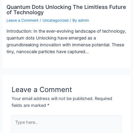
Quantum Dots Unlocking The Limitless Future
of Technology
Leave a Comment
/
Uncategorized
/ By
admin
Introduction: In the ever-evolving landscape of technology,
quantum dots Unlocking have emerged as a
groundbreaking innovation with immense potential. These
tiny, nanoscale particles have captured…
Leave a Comment
Your email address will not be published.
Required
fields are marked
*