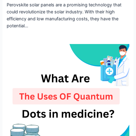
Perovskite solar panels are a promising technology that
could revolutionize the solar industry. With their high
efficiency and low manufacturing costs, they have the
potential…