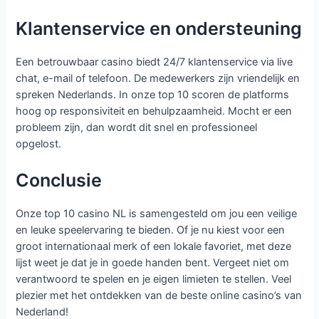
Klantenservice en ondersteuning
Een betrouwbaar casino biedt 24/7 klantenservice via live
chat, e-mail of telefoon. De medewerkers zijn vriendelijk en
spreken Nederlands. In onze top 10 scoren de platforms
hoog op responsiviteit en behulpzaamheid. Mocht er een
probleem zijn, dan wordt dit snel en professioneel
opgelost.
Conclusie
Onze top 10 casino NL is samengesteld om jou een veilige
en leuke speelervaring te bieden. Of je nu kiest voor een
groot internationaal merk of een lokale favoriet, met deze
lijst weet je dat je in goede handen bent. Vergeet niet om
verantwoord te spelen en je eigen limieten te stellen. Veel
plezier met het ontdekken van de beste online casino’s van
Nederland!