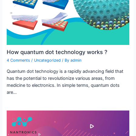
How quantum dot technology works ?
4 Comments
/
Uncategorized
/ By
admin
Quantum dot technology is a rapidly advancing field that
has the potential to revolutionize various areas, from
medicine to electronics. In simple terms, quantum dots
are…