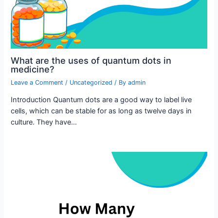
What are the uses of quantum dots in
medicine?
Leave a Comment
/
Uncategorized
/ By
admin
Introduction Quantum dots are a good way to label live
cells, which can be stable for as long as twelve days in
culture. They have…