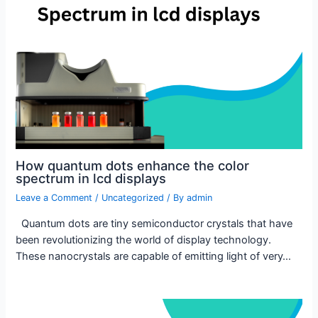
How quantum dots enhance the color
spectrum in lcd displays
Leave a Comment
/
Uncategorized
/ By
admin
Quantum dots are tiny semiconductor crystals that have
been revolutionizing the world of display technology.
These nanocrystals are capable of emitting light of very…