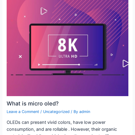
What is micro oled?
Leave a Comment
/
Uncategorized
/ By
admin
OLEDs can present vivid colors, have low power
consumption, and are rollable . However, their organic